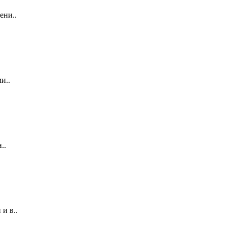
ени..
и..
..
и в..