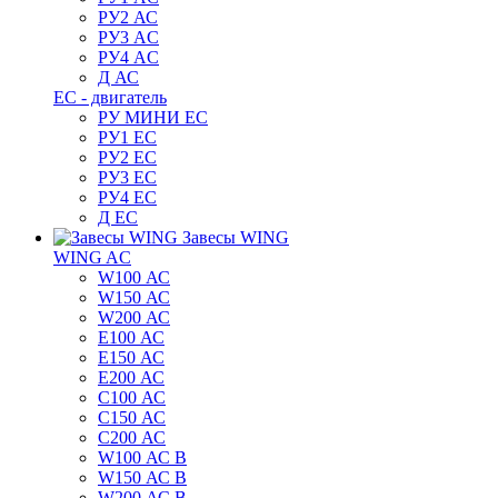
РУ2 АС
РУ3 AC
РУ4 AC
Д АС
ЕС - двигатель
РУ МИНИ EC
РУ1 EC
РУ2 EC
РУ3 EC
РУ4 EC
Д ЕС
Завесы WING
WING AC
W100 АС
W150 АС
W200 АС
E100 АС
E150 АС
E200 АС
C100 АС
C150 АС
C200 АС
W100 АС B
W150 АС B
W200 АС B