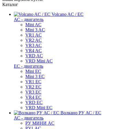
Каталог
Volcano AC / EC
АС - двигатель
Mini AC
Mini 3 AC
VR1 AC
VR2 AC
VR3 AC
VR4 AC
VRD AC
VRD Mini AC
ЕС - двигатель
Mini EC
Mini 3 EC
VR1 EC
VR2 EC
VR3 EC
VR4 EC
VRD EC
VRD Mini EC
Волкано РУ АС / ЕС
АС - двигатель
РУ МИНИ AC
РУ1 AC