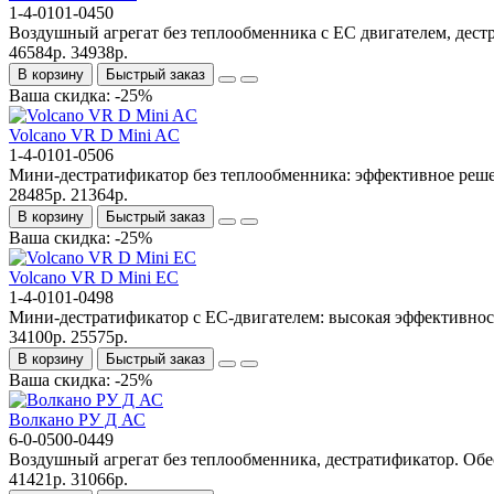
1-4-0101-0450
Воздушный агрегат без теплообменника с ЕС двигателем, дест
46584р.
34938р.
В корзину
Быстрый заказ
Ваша скидка: -25%
Volcano VR D Mini AC
1-4-0101-0506
Мини‑дестратификатор без теплообменника: эффективное реше
28485р.
21364р.
В корзину
Быстрый заказ
Ваша скидка: -25%
Volcano VR D Mini EC
1-4-0101-0498
Мини‑дестратификатор с ЕС‑двигателем: высокая эффективност
34100р.
25575р.
В корзину
Быстрый заказ
Ваша скидка: -25%
Волкано РУ Д АС
6-0-0500-0449
Воздушный агрегат без теплообменника, дестратификатор. Обе
41421р.
31066р.