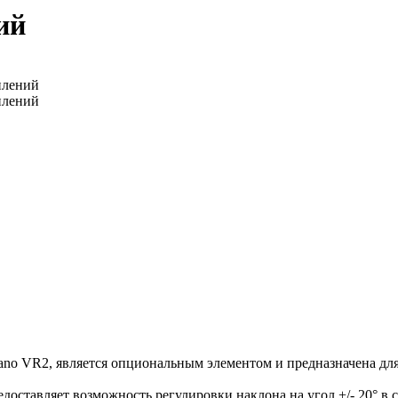
ий
ano VR2, является опциональным элементом и предназначена для
оставляет возможность регулировки наклона на угол +/- 20° в 