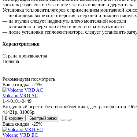
консоль разделена на части две части: основание и держатель.
Установка тепловентиляторов с применением монтажной консо
— необходимо вырезать отверстия в верхней и нижней панелях 
— на втулки следует надвинуть плечо монтажной консоли
— в нижнюю и верхнюю втулки ввести и затянуть винты
— после установки тепловентилятора, следует установить загл
Характеристики
Страна производства
Польша
Рекомендуем посмотреть
Ваша скидка: -25%
Volcano VRD AC
1-4-0101-0449
Воздушный агрегат без теплообменника, дестратификатор. Обе
41421р.
31066р.
В корзину
Быстрый заказ
Ваша скидка: -25%
Volcano VRD EC