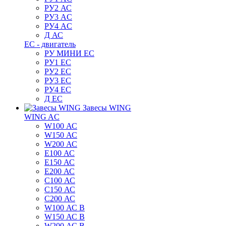
РУ2 АС
РУ3 AC
РУ4 AC
Д АС
ЕС - двигатель
РУ МИНИ EC
РУ1 EC
РУ2 EC
РУ3 EC
РУ4 EC
Д ЕС
Завесы WING
WING AC
W100 АС
W150 АС
W200 АС
E100 АС
E150 АС
E200 АС
C100 АС
C150 АС
C200 АС
W100 АС B
W150 АС B
W200 АС B