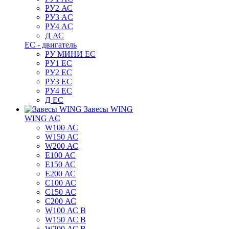
РУ2 АС
РУ3 AC
РУ4 AC
Д АС
ЕС - двигатель
РУ МИНИ EC
РУ1 EC
РУ2 EC
РУ3 EC
РУ4 EC
Д ЕС
Завесы WING
WING AC
W100 АС
W150 АС
W200 АС
E100 АС
E150 АС
E200 АС
C100 АС
C150 АС
C200 АС
W100 АС B
W150 АС B
W200 АС B