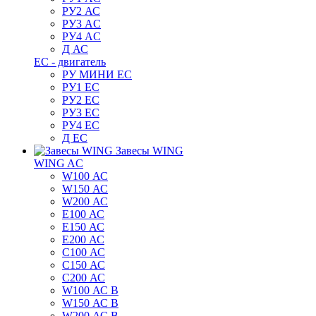
РУ2 АС
РУ3 AC
РУ4 AC
Д АС
ЕС - двигатель
РУ МИНИ EC
РУ1 EC
РУ2 EC
РУ3 EC
РУ4 EC
Д ЕС
Завесы WING
WING AC
W100 АС
W150 АС
W200 АС
E100 АС
E150 АС
E200 АС
C100 АС
C150 АС
C200 АС
W100 АС B
W150 АС B
W200 АС B