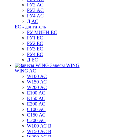
РУ2 АС
РУ3 AC
РУ4 AC
Д АС
ЕС - двигатель
РУ МИНИ EC
РУ1 EC
РУ2 EC
РУ3 EC
РУ4 EC
Д ЕС
Завесы WING
WING AC
W100 АС
W150 АС
W200 АС
E100 АС
E150 АС
E200 АС
C100 АС
C150 АС
C200 АС
W100 АС B
W150 АС B
W200 АС B