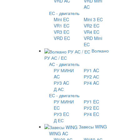
VRD AC
VRD Mini
AC
ЕС - двигатель
Mini EC
Mini 3 EC
VR1 EC
VR2 EC
VR3 EC
VR4 EC
VRD EC
VRD Mini
EC
Волкано
РУ АС / ЕС
АС - двигатель
РУ МИНИ
РУ1 AC
AC
РУ2 АС
РУ3 AC
РУ4 AC
Д АС
ЕС - двигатель
РУ МИНИ
РУ1 EC
EC
РУ2 EC
РУ3 EC
РУ4 EC
Д ЕС
Завесы WING
WING AC
W100 АС
W150 АС