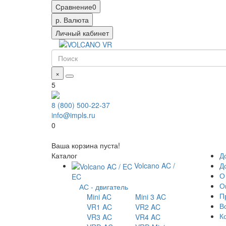
Сравнение
0
р.
Валюта
Личный кабинет
×
5
8 (800) 500-22-37
info@impls.ru
0
Ваша корзина пуста!
Каталог
Д
Volcano AC /
Д
О
EC
О
АС - двигатель
П
Mini AC
Mini 3 AC
В
VR1 AC
VR2 AC
К
VR3 AC
VR4 AC