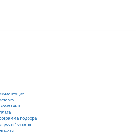
окументация
оставка
 компании
плата
рограмма подбора
опросы / ответы
онтакты