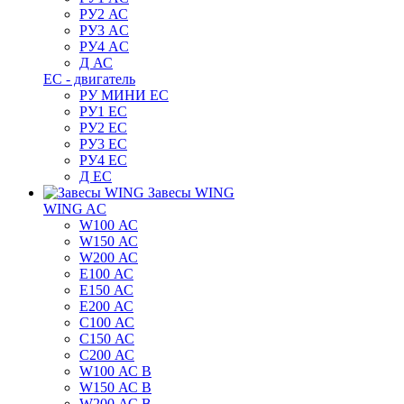
РУ2 АС
РУ3 AC
РУ4 AC
Д АС
ЕС - двигатель
РУ МИНИ EC
РУ1 EC
РУ2 EC
РУ3 EC
РУ4 EC
Д ЕС
Завесы WING
WING AC
W100 АС
W150 АС
W200 АС
E100 АС
E150 АС
E200 АС
C100 АС
C150 АС
C200 АС
W100 АС B
W150 АС B
W200 АС B