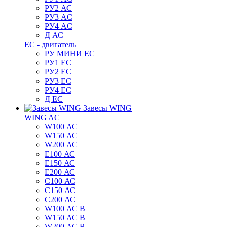
РУ2 АС
РУ3 AC
РУ4 AC
Д АС
ЕС - двигатель
РУ МИНИ EC
РУ1 EC
РУ2 EC
РУ3 EC
РУ4 EC
Д ЕС
Завесы WING
WING AC
W100 АС
W150 АС
W200 АС
E100 АС
E150 АС
E200 АС
C100 АС
C150 АС
C200 АС
W100 АС B
W150 АС B
W200 АС B