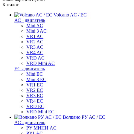
Каталог
Volcano AC / EC
АС - двигатель
Mini AC
Mini 3 AC
VR1 AC
VR2 AC
VR3 AC
VR4 AC
VRD AC
VRD Mini AC
ЕС - двигатель
Mini EC
Mini 3 EC
VR1 EC
VR2 EC
VR3 EC
VR4 EC
VRD EC
VRD Mini EC
Волкано РУ АС / ЕС
АС - двигатель
РУ МИНИ AC
РУ1 AC