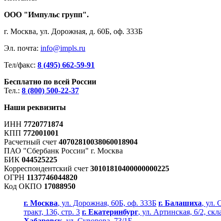
ООО "Импульс групп".
г. Москва, ул. Дорожная, д. 60Б, оф. 333Б
Эл. почта:
info@impls.ru
Тел/факс:
8 (495) 662-59-91
Бесплатно по всей России
Тел.:
8 (800) 500-22-37
Наши реквизиты
ИНН
7720771874
КПП
772001001
Расчетный счет
40702810038060018904
ПАО "Сбербанк России" г. Москва
БИК
044525225
Корреспондентский счет
30101810400000000225
ОГРН
1137746044820
Код ОКПО
17088950
г. Москва
, ул. Дорожная, 60Б, оф. 333Б
г. Балашиха
, ул.
тракт, 136, стр. 3
г. Екатеринбург
, ул. Артинская, 6/2, скл
Хабаровск
, ул. Суворова, 73/1Б