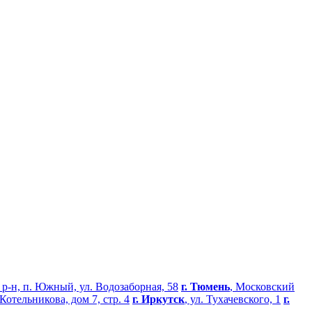
 р-н, п. Южный, ул. Водозаборная, 58
г. Тюмень
, Московский
Котельникова, дом 7, стр. 4
г. Иркутск
, ул. Тухачевского, 1
г.