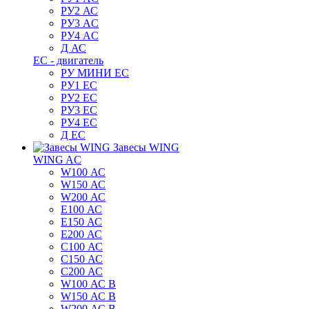
РУ2 АС
РУ3 AC
РУ4 AC
Д АС
ЕС - двигатель
РУ МИНИ EC
РУ1 EC
РУ2 EC
РУ3 EC
РУ4 EC
Д ЕС
Завесы WING
WING AC
W100 АС
W150 АС
W200 АС
E100 АС
E150 АС
E200 АС
C100 АС
C150 АС
C200 АС
W100 АС B
W150 АС B
W200 АС B