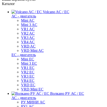
Каталог
Volcano AC / EC
АС - двигатель
Mini AC
Mini 3 AC
VR1 AC
VR2 AC
VR3 AC
VR4 AC
VRD AC
VRD Mini AC
ЕС - двигатель
Mini EC
Mini 3 EC
VR1 EC
VR2 EC
VR3 EC
VR4 EC
VRD EC
VRD Mini EC
Волкано РУ АС / ЕС
АС - двигатель
РУ МИНИ AC
РУ1 AC