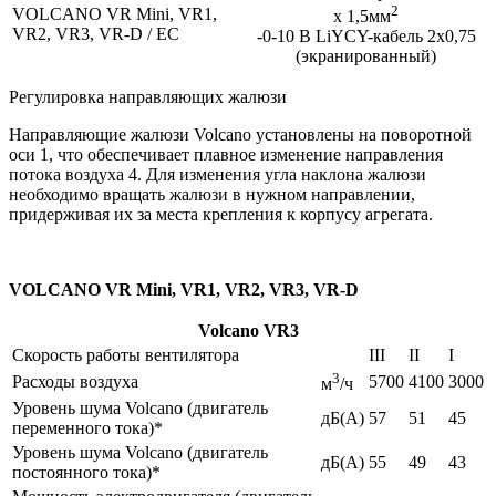
2
VOLCANO VR Mini, VR1,
x 1,5мм
VR2, VR3, VR-D / EC
-0-10 B LiYCY-кабель 2x0,75
(экранированный)
Регулировка направляющих жалюзи
Направляющие жалюзи Volcano установлены на поворотной
оси 1, что обеспечивает плавное изменение направления
потока воздуха 4. Для изменения угла наклона жалюзи
необходимо вращать жалюзи в нужном направлении,
придерживая их за места крепления к корпусу агрегата.
VOLCANO VR Mini, VR1, VR2, VR3, VR-D
Volcano VR3
Скорость работы вентилятора
III
II
I
3
Расходы воздуха
5700
4100
3000
м
/ч
Уровень шума Volcano (двигатель
дБ(А)
57
51
45
переменного тока)*
Уровень шума Volcano (двигатель
дБ(А)
55
49
43
постоянного тока)*