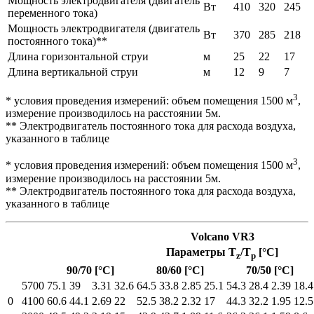
Мощность электродвигателя (двигатель
Вт
410
320
245
переменного тока)
Мощность электродвигателя (двигатель
Вт
370
285
218
постоянного тока)**
Длина горизонтальной струи
м
25
22
17
Длина вертикальной струи
м
12
9
7
3
* условия проведения измерений: объем помещения 1500 м
,
измерение производилось на расстоянии 5м.
** Электродвигатель постоянного тока для расхода воздуха,
указанного в таблице
3
* условия проведения измерений: объем помещения 1500 м
,
измерение производилось на расстоянии 5м.
** Электродвигатель постоянного тока для расхода воздуха,
указанного в таблице
Volcano VR3
Параметры T
/T
[°C]
z
p
90/70 [°C]
80/60 [°C]
70/50 [°C]
5700
75.1
39
3.31
32.6
64.5
33.8
2.85
25.1
54.3
28.4
2.39
18.4
0
4100
60.6
44.1
2.69
22
52.5
38.2
2.32
17
44.3
32.2
1.95
12.5