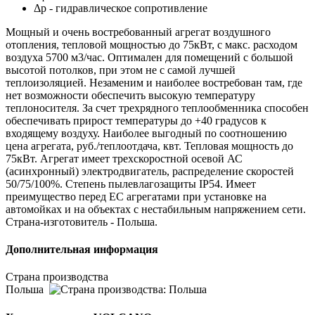
Δp - гидравлическое сопротивление
Мощный и очень востребованный агрегат воздушного
отопления, тепловой мощностью до 75кВт, с макс. расходом
воздуха 5700 м3/час. Оптимален для помещений с большой
высотой потолков, при этом не с самой лучшей
теплоизоляцией. Незаменим и наиболее востребован там, где
нет возможности обеспечить высокую температуру
теплоносителя. За счет трехрядного теплообменника способен
обеспечивать прирост температуры до +40 градусов к
входящему воздуху. Наиболее выгодный по соотношению
цена агрегата, руб./теплоотдача, квт. Тепловая мощность до
75кВт. Агрегат имеет трехскоростной осевой АС
(асинхронный) электродвигатель, распределение скоростей
50/75/100%. Степень пылевлагозащиты IP54. Имеет
преимущество перед ЕС агрегатами при установке на
автомойках и на объектах с нестабильным напряжением сети.
Страна-изготовитель - Польша.
Дополнительная информация
Страна производства
Польша