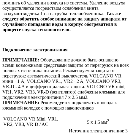
помнить об удалении воздуха из системы. Удаление воздуха
осуществляется посредством ослабления винта
воздухоотводчика 1 на патрубке теплообменника.
Так же
следует обратить особое внимание на защиту аппарата от
случайного попадания воды в корпус обогревателя в
процессе спуска теплоносителя.
Подключение электропитания
ПРИМЕЧАНИЕ:
Оборудование должно быть оснащено
всеми возможными средствами защиты от перегрузок на всех
полюсах источника питания. Рекомендуемая защита от
перегрузок: автоматический выключатель VOLCANO VR
мини - 1 A, VOLCANO VR1, VR2 - 2 A, VOLCANO VR3,
VR-D - 4 A и дифференциальная защита. VOLCNO VR mini,
VR1, VR2, VR3, VR-D (вентилятор) снабжены клемами для
подключения электропитания 7 x 2.5 мм2.
ПРИМЕЧАНИЕ:
Рекомендуется подключать провода к
клеммной колодке с помощью наконечников
VOLCANO VR Mini, VR1,
2
5 x 1,5 мм
VR2, VR3, VR-D / AC
Источник электропитания: 3