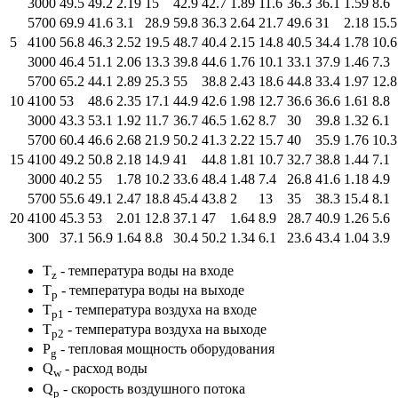
3000
49.5
49.2
2.19
15
42.9
42.7
1.89
11.6
36.3
36.1
1.59
8.6
5700
69.9
41.6
3.1
28.9
59.8
36.3
2.64
21.7
49.6
31
2.18
15.5
5
4100
56.8
46.3
2.52
19.5
48.7
40.4
2.15
14.8
40.5
34.4
1.78
10.6
3000
46.4
51.1
2.06
13.3
39.8
44.6
1.76
10.1
33.1
37.9
1.46
7.3
5700
65.2
44.1
2.89
25.3
55
38.8
2.43
18.6
44.8
33.4
1.97
12.8
10
4100
53
48.6
2.35
17.1
44.9
42.6
1.98
12.7
36.6
36.6
1.61
8.8
3000
43.3
53.1
1.92
11.7
36.7
46.5
1.62
8.7
30
39.8
1.32
6.1
5700
60.4
46.6
2.68
21.9
50.2
41.3
2.22
15.7
40
35.9
1.76
10.3
15
4100
49.2
50.8
2.18
14.9
41
44.8
1.81
10.7
32.7
38.8
1.44
7.1
3000
40.2
55
1.78
10.2
33.6
48.4
1.48
7.4
26.8
41.6
1.18
4.9
5700
55.6
49.1
2.47
18.8
45.4
43.8
2
13
35
38.3
15.4
8.1
20
4100
45.3
53
2.01
12.8
37.1
47
1.64
8.9
28.7
40.9
1.26
5.6
300
37.1
56.9
1.64
8.8
30.4
50.2
1.34
6.1
23.6
43.4
1.04
3.9
T
- температура воды на входе
z
T
- температура воды на выходе
p
T
- температура воздуха на входе
p1
T
- температура воздуха на выходе
p2
P
- тепловая мощность оборудования
g
Q
- расход воды
w
Q
- скорость воздушного потока
p