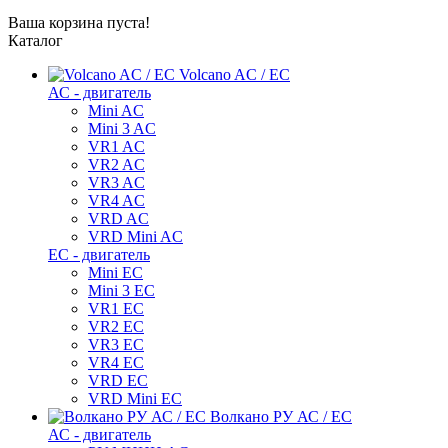
Ваша корзина пуста!
Каталог
Volcano AC / EC
АС - двигатель
Mini AC
Mini 3 AC
VR1 AC
VR2 AC
VR3 AC
VR4 AC
VRD AC
VRD Mini AC
ЕС - двигатель
Mini EC
Mini 3 EC
VR1 EC
VR2 EC
VR3 EC
VR4 EC
VRD EC
VRD Mini EC
Волкано РУ АС / ЕС
АС - двигатель