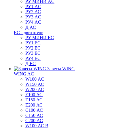
РУ МИНИ AC
РУ1 AC
РУ2 АС
РУ3 AC
РУ4 AC
Д АС
ЕС - двигатель
РУ МИНИ EC
РУ1 EC
РУ2 EC
РУ3 EC
РУ4 EC
Д ЕС
Завесы WING
WING AC
W100 АС
W150 АС
W200 АС
E100 АС
E150 АС
E200 АС
C100 АС
C150 АС
C200 АС
W100 АС B