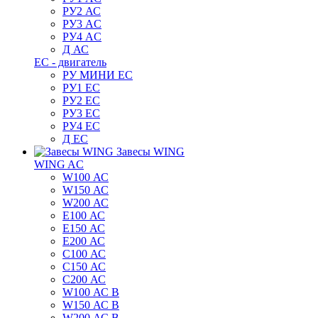
РУ2 АС
РУ3 AC
РУ4 AC
Д АС
ЕС - двигатель
РУ МИНИ EC
РУ1 EC
РУ2 EC
РУ3 EC
РУ4 EC
Д ЕС
Завесы WING
WING AC
W100 АС
W150 АС
W200 АС
E100 АС
E150 АС
E200 АС
C100 АС
C150 АС
C200 АС
W100 АС B
W150 АС B
W200 АС B