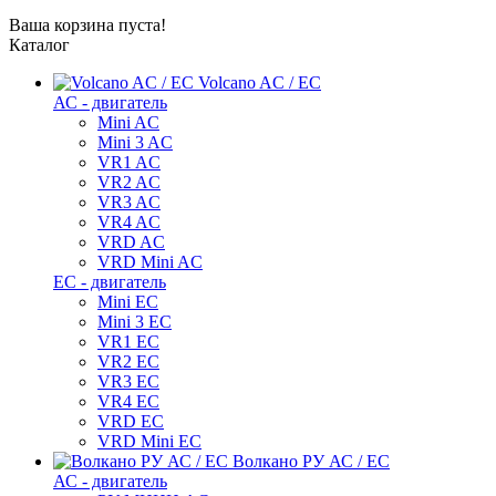
Ваша корзина пуста!
Каталог
Volcano AC / EC
АС - двигатель
Mini AC
Mini 3 AC
VR1 AC
VR2 AC
VR3 AC
VR4 AC
VRD AC
VRD Mini AC
ЕС - двигатель
Mini EC
Mini 3 EC
VR1 EC
VR2 EC
VR3 EC
VR4 EC
VRD EC
VRD Mini EC
Волкано РУ АС / ЕС
АС - двигатель