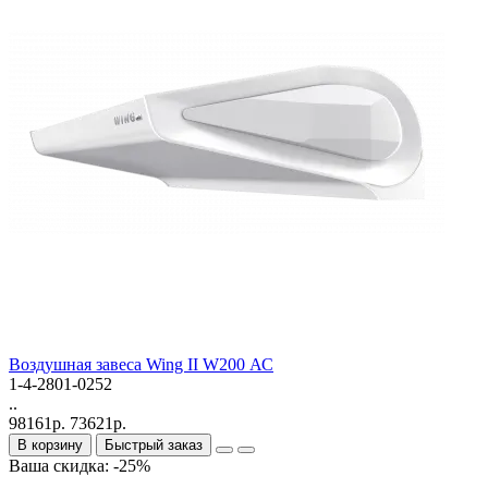
Bоздушная завеса Wing II W200 АС
1-4-2801-0252
..
98161р.
73621р.
В корзину
Быстрый заказ
Ваша скидка: -25%