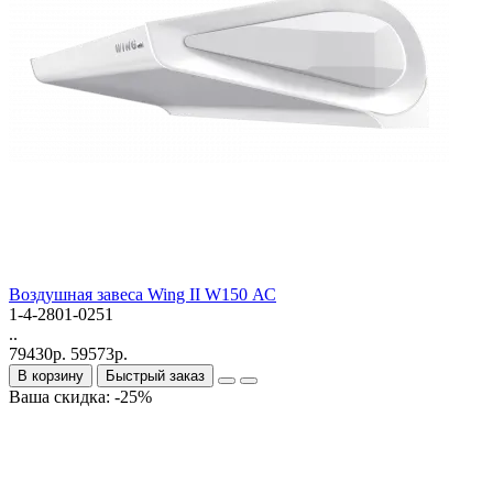
Bоздушная завеса Wing II W150 АС
1-4-2801-0251
..
79430р.
59573р.
В корзину
Быстрый заказ
Ваша скидка: -25%