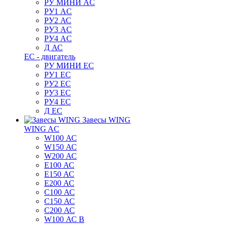
РУ МИНИ AC
РУ1 AC
РУ2 АС
РУ3 AC
РУ4 AC
Д АС
ЕС - двигатель
РУ МИНИ EC
РУ1 EC
РУ2 EC
РУ3 EC
РУ4 EC
Д ЕС
Завесы WING
WING AC
W100 АС
W150 АС
W200 АС
E100 АС
E150 АС
E200 АС
C100 АС
C150 АС
C200 АС
W100 АС B