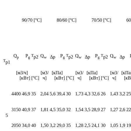
90/70 [°C]
80/60 [°C]
70/50 [°C]
60
Q
P
T
Q
P
T
Q
P
T
Q
Δp
Δp
Δp
p2
p2
p2
p
g
w
g
w
g
w
T
p1
[м3/ч]
[м3/
[кПа]
[м3/
[кПа]
[м3/
[кП
[кВт]
[°C]
ч]
[кВт]
[°C]
ч]
[кВт]
[°C]
ч]
[кВ
4400
46,9
35
2,04
5,6
39,4
30
1,73
4,3
32,6
26
1,43
3,2
25
3150
40,9
37
1,81
4,5
35,0
32
1,54
3,5
28,9
27
1,27
2,6
22
5
2050
34,0
40
1,50
3,2
29,0
35
1,28
2,5
24,1
30
1,05
1,9
19