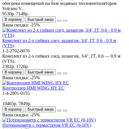
обогрева помещений на базе водяных тепловентиляторов
Volcano V..
9530р.
7148р.
В корзину
Быстрый заказ
Ваша скидка: -25%
Комплект из 2-х гибких соед. шлангов, 3/4', ГГ, 0,6 - 0,9 м
(VTS)
1-2-2702-0076
Комплект из 2-х гибких соед. шлангов, 3/4″, ГГ, 0,6 — 0,9 м
(VTS)..
2302р.
1726р.
В корзину
Быстрый заказ
Ваша скидка: -25%
Контроллер HMI WING HY EC
1-4-2801-0155
..
10465р.
7849р.
В корзину
Быстрый заказ
Ваша скидка: -25%
Потенциометр c термостатом VR EC (0-10V)