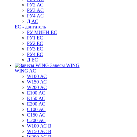
РУ2 АС
РУ3 AC
РУ4 AC
Д АС
ЕС - двигатель
РУ МИНИ EC
РУ1 EC
РУ2 EC
РУ3 EC
РУ4 EC
Д ЕС
Завесы WING
WING AC
W100 АС
W150 АС
W200 АС
E100 АС
E150 АС
E200 АС
C100 АС
C150 АС
C200 АС
W100 АС B
W150 АС B
W200 АС B