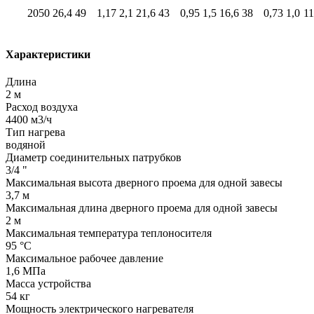
2050
26,4
49
1,17
2,1
21,6
43
0,95
1,5
16,6
38
0,73
1,0
11
Характеристики
Длина
2 м
Расход воздуха
4400 м3/ч
Тип нагрева
водяной
Диаметр соединительных патрубков
3/4 "
Максимальная высота дверного проема для одной завесы
3,7 м
Максимальная длина дверного проема для одной завесы
2 м
Максимальная температура теплоносителя
95 °C
Максимальное рабочее давление
1,6 МПа
Масса устройства
54 кг
Мощность электрического нагревателя