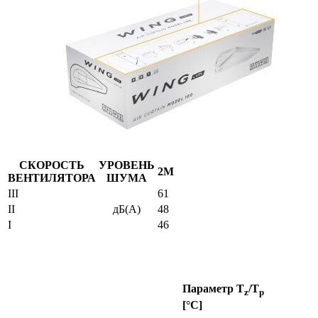
СКОРОСТЬ
УРОВЕНЬ
2М
ВЕНТИЛЯТОРА
ШУМА
III
61
II
дБ(А)
48
I
46
Параметр T
/T
z
p
[°C]