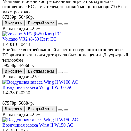
Мощный и очень востребованный агрегат воздушного
отопления с ЕС двигателем, тепловой мощностью до 75кВт, с
макс. расходо..
67289р.
50466р.
В корзину
Быстрый заказ
Ваша скидка: -25%
Volcano VR2 (8-50 Квт) EC
1-4-0101-0443
Наиболее востребованный агрегат воздушного отопления с
ЕС двигателем, подходит для любых помещений. Двухрядный
теплообме..
59558р.
44668р.
В корзину
Быстрый заказ
Ваша скидка: -25%
Bоздушная завеса Wing II W100 АС
1-4-2801-0250
..
67578р.
50684р.
В корзину
Быстрый заказ
Ваша скидка: -25%
Bоздушная завеса Wing II W150 АС
1-4-2801-0251