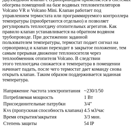
обогрева помещений на базе водяных тепловентиляторов
Volcano VR и Volcano Mini. Клапан работает под
управлением термостата или программируемого контроллера
температуры (приобретаются отдельно) и позволяет
регулировать теплоотдачу отопительных агрегатов. Как
правило клапан устанавливается на обратном водяном
трубопроводе. При достижении заданной
пользователем температуры, термостат подает сигнал на
сервопривод и клапан переходит в закрытое положение, тем
самым прерывая движение теплоносителя через
теплообменник отопителя Volcano. В следствии
этого теплоотдача снижается и температура в помещении
начинает падать, после чего термостат дает команду снова
открыть клапан. Таким образом поддерживается заданная
температура.
Напряжение /частота электропитания
~230/1/50
Потребляемая мощность
1 Вт
Присоединительные патрубки
3/4″
Kvs (пропускная способность клапана)
4.5 м3/час
Время открытия/закрытия
3/3 мин.
Степень защиты
54 IP