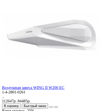
Bоздушная завеса WING II W200 EC
1-4-2801-0261
..
112647р.
84485р.
В корзину
Быстрый заказ
Ваша скидка: -25%