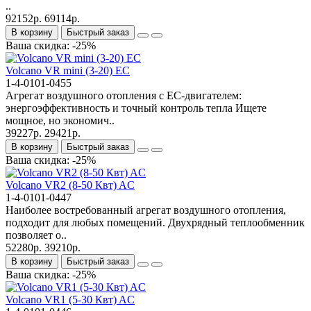
..
92152р.
69114р.
В корзину
Быстрый заказ
Ваша скидка: -25%
Volcano VR mini (3-20) EC
1-4-0101-0455
Агрегат воздушного отопления с ЕС‑двигателем:
энергоэффективность и точный контроль тепла Ищете
мощное, но экономич..
39227р.
29421р.
В корзину
Быстрый заказ
Ваша скидка: -25%
Volcano VR2 (8-50 Квт) AC
1-4-0101-0447
Наиболее востребованный агрегат воздушного отопления,
подходит для любых помещений. Двухрядный теплообменник
позволяет о..
52280р.
39210р.
В корзину
Быстрый заказ
Ваша скидка: -25%
Volcano VR1 (5-30 Квт) AC