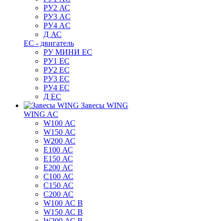
РУ2 АС
РУ3 AC
РУ4 AC
Д АС
ЕС - двигатель
РУ МИНИ EC
РУ1 EC
РУ2 EC
РУ3 EC
РУ4 EC
Д ЕС
Завесы WING
WING AC
W100 АС
W150 АС
W200 АС
E100 АС
E150 АС
E200 АС
C100 АС
C150 АС
C200 АС
W100 АС B
W150 АС B
W200 АС B