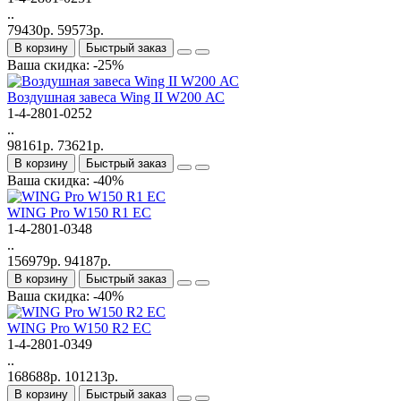
..
79430р.
59573р.
В корзину
Быстрый заказ
Ваша скидка: -25%
Bоздушная завеса Wing II W200 АС
1-4-2801-0252
..
98161р.
73621р.
В корзину
Быстрый заказ
Ваша скидка: -40%
WING Pro W150 R1 EC
1-4-2801-0348
..
156979р.
94187р.
В корзину
Быстрый заказ
Ваша скидка: -40%
WING Pro W150 R2 EC
1-4-2801-0349
..
168688р.
101213р.
В корзину
Быстрый заказ