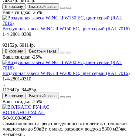
74807р.
56105р.
В корзину
Быстрый заказ
Ваша скидка: -25%
Bоздушная завеса WING II W150 EC, цвет серый (RAL 7016)
1-4-2801-0309
..
92152р.
69114р.
В корзину
Быстрый заказ
Ваша скидка: -25%
Bоздушная завеса WING II W200 EC, цвет серый (RAL 7016)
1-4-2801-0310
..
112647р.
84485р.
В корзину
Быстрый заказ
Ваша скидка: -25%
ВОЛКАНО РУ4 AC
6-0-0100-0627
Самый мощный агрегат воздушного отопления, с тепловой
мощностью до 90кВт, с макс. расходом воздуха 5300 м3/час.
Четырехр..