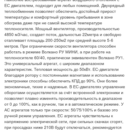
ЕС двигателем, подходит для любых помещений. Двухрядный
теплообменник позволяет обеспечить достойный прирост
температуры и комфортный уровень пребывания в зоне
обогрева даже при не самой высокой температуре
теплоносителя. Мощный вентилятор, производительностью
4850 м3/час, создает поток, дальностью 22метра и свободно
отапливает площадь 200-250м2 при средней высоте 5-6
метров. При ограничении скорости вентилятора способен
работать в режиме Волкано РУ МИНИ, а при работе на
теплоносителе 60/40, практически эквивалентен Волкано РУ1.
Это универсальный агрегат, с широким диапазоном
характеристик. Тепловая мощность до 50кВт. ЕС-двигатели
благодаря ротору с постоянными магнитами и использованию
электроники способны обеспечить КПД до 90%. Они более
экономичные, тихие и надежные. В ЕС-двигателях управление
оборотами осуществляется за счёт встроенной электроники и
позволяет плавно изменять производительность в диапазоне
от 0 до 100%, как в ручном, так и в автоматическом режиме. У
АС агрегатов только три скорости: 50/75/100% и базово это
ручной режим управления. ЕС агрегаты чувствительны к
напряжению электрической сети, при сильных скачках сгорят,
при просадках ниже 210В будут отключаться, рекомендуется