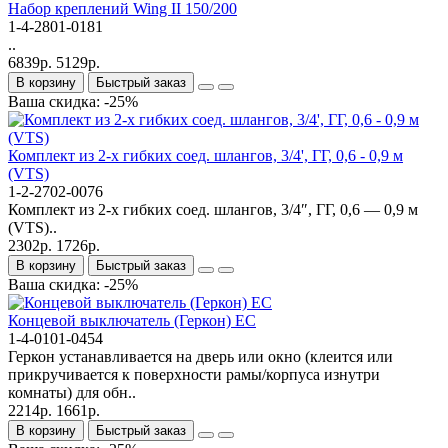
Набор креплений Wing II 150/200
1-4-2801-0181
..
6839р.
5129р.
В корзину
Быстрый заказ
Ваша скидка: -25%
Комплект из 2-х гибких соед. шлангов, 3/4', ГГ, 0,6 - 0,9 м
(VTS)
1-2-2702-0076
Комплект из 2-х гибких соед. шлангов, 3/4″, ГГ, 0,6 — 0,9 м
(VTS)..
2302р.
1726р.
В корзину
Быстрый заказ
Ваша скидка: -25%
Концевой выключатель (Геркон) EC
1-4-0101-0454
Геркон устанавливается на дверь или окно (клеится или
прикручивается к поверхности рамы/корпуса изнутри
комнаты) для обн..
2214р.
1661р.
В корзину
Быстрый заказ