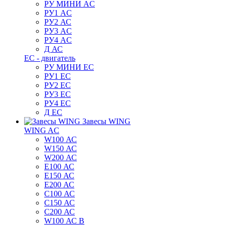
РУ МИНИ AC
РУ1 AC
РУ2 АС
РУ3 AC
РУ4 AC
Д АС
ЕС - двигатель
РУ МИНИ EC
РУ1 EC
РУ2 EC
РУ3 EC
РУ4 EC
Д ЕС
Завесы WING
WING AC
W100 АС
W150 АС
W200 АС
E100 АС
E150 АС
E200 АС
C100 АС
C150 АС
C200 АС
W100 АС B