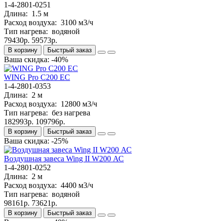
1-4-2801-0251
Длина:
1.5 м
Расход воздуха:
3100 м3/ч
Тип нагрева:
водяной
79430р.
59573р.
В корзину
Быстрый заказ
Ваша скидка: -40%
WING Pro C200 EC
1-4-2801-0353
Длина:
2 м
Расход воздуха:
12800 м3/ч
Тип нагрева:
без нагрева
182993р.
109796р.
В корзину
Быстрый заказ
Ваша скидка: -25%
Bоздушная завеса Wing II W200 АС
1-4-2801-0252
Длина:
2 м
Расход воздуха:
4400 м3/ч
Тип нагрева:
водяной
98161р.
73621р.
В корзину
Быстрый заказ