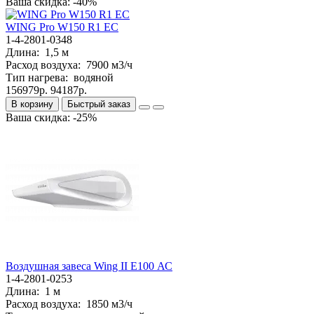
Ваша скидка: -40%
WING Pro W150 R1 EC
1-4-2801-0348
Длина:
1,5 м
Расход воздуха:
7900 м3/ч
Тип нагрева:
водяной
156979р.
94187р.
В корзину
Быстрый заказ
Ваша скидка: -25%
Bоздушная завеса Wing II E100 АС
1-4-2801-0253
Длина:
1 м
Расход воздуха:
1850 м3/ч