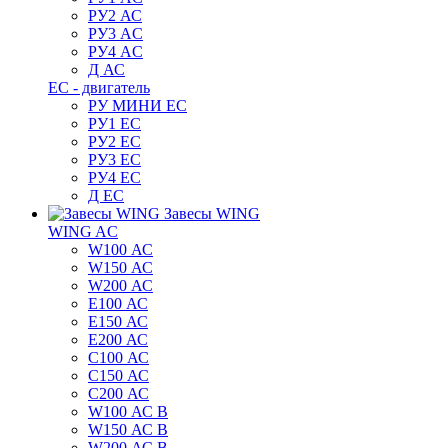
РУ2 АС
РУ3 AC
РУ4 AC
Д АС
ЕС - двигатель
РУ МИНИ EC
РУ1 EC
РУ2 EC
РУ3 EC
РУ4 EC
Д ЕС
Завесы WING
WING AC
W100 АС
W150 АС
W200 АС
E100 АС
E150 АС
E200 АС
C100 АС
C150 АС
C200 АС
W100 АС B
W150 АС B
W200 АС B