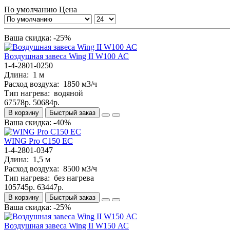
По умолчанию
Цена
Ваша скидка: -25%
Bоздушная завеса Wing II W100 АС
1-4-2801-0250
Длина:
1 м
Расход воздуха:
1850 м3/ч
Тип нагрева:
водяной
67578р.
50684р.
В корзину
Быстрый заказ
Ваша скидка: -40%
WING Pro C150 EC
1-4-2801-0347
Длина:
1,5 м
Расход воздуха:
8500 м3/ч
Тип нагрева:
без нагрева
105745р.
63447р.
В корзину
Быстрый заказ
Ваша скидка: -25%
Bоздушная завеса Wing II W150 АС