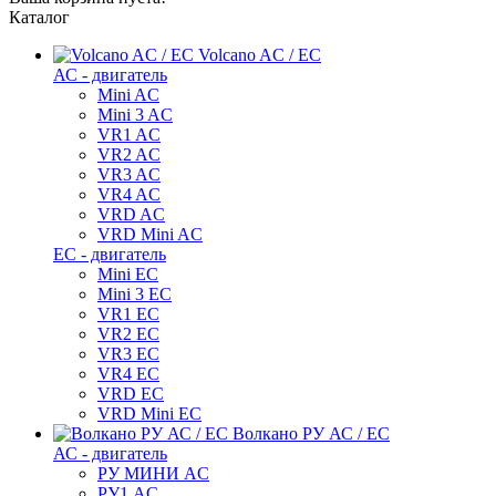
Каталог
Volcano AC / EC
АС - двигатель
Mini AC
Mini 3 AC
VR1 AC
VR2 AC
VR3 AC
VR4 AC
VRD AC
VRD Mini AC
ЕС - двигатель
Mini EC
Mini 3 EC
VR1 EC
VR2 EC
VR3 EC
VR4 EC
VRD EC
VRD Mini EC
Волкано РУ АС / ЕС
АС - двигатель
РУ МИНИ AC
РУ1 AC