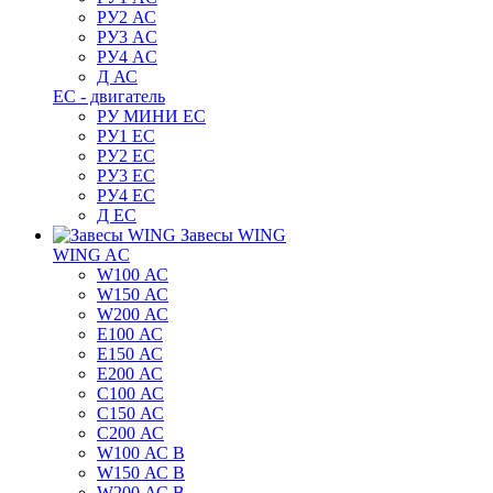
РУ2 АС
РУ3 AC
РУ4 AC
Д АС
ЕС - двигатель
РУ МИНИ EC
РУ1 EC
РУ2 EC
РУ3 EC
РУ4 EC
Д ЕС
Завесы WING
WING AC
W100 АС
W150 АС
W200 АС
E100 АС
E150 АС
E200 АС
C100 АС
C150 АС
C200 АС
W100 АС B
W150 АС B
W200 АС B